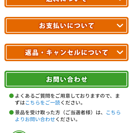
あす着エリアが対象です。
合計10,000円以上
のご購入で
エリアやお届け日の確認は
こちら▶
送料無料!
※ 配送業者による配送遅延が生じる可能性がございます。
※ 沖縄・離島はお届けできません。
10,000円未満 全国一律1,100円(税込)
クレジットカード
配送業者
ヤマト運輸
ご注文のキャンセル、商品お受取り後の返品には
お届け可能時間帯
期限を含むルール（条件）や、お客様にご負担い
代金引換(現金のみ)
ただく費用がございます。
午前中
14～16時
16～18時
詳しくはこちら▶
5,000円以上…手数料無料
18～20時
19～21時
指定なし
よくあるご質問をご用意しておりますので、ま
5,000円未満…330円(税込)
ずは
こちらをご一読
ください。
※ お支払い金額30万円まで。
景品を受け取った方（ご当選者様）は、
こちら
よりお問い合わせ
ください。
銀行振込(前払い)
三井住友銀行 船橋支店