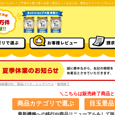
任せください！ご予算や人数で選べる楽々景品セットをはじめ、豊富なラインナップからイ
ゴリで選ぶ
お客様レビュー
請求
目録選びの「景品パーク」トップページ
>
販売終了
＼こちらは販売終了商品と
商品カテゴリで選ぶ
目玉景品
最新機種への移行や商品リニューアルをして販