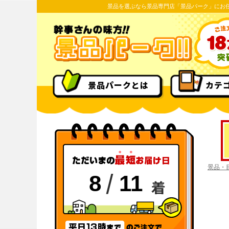
景品を選ぶなら景品専門店「景品パーク」にお
景品パークとは
カテ
景品・
/
8
11
着