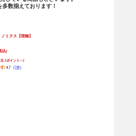
を多数揃えております！
）ノミクス【現物】
(税込)
元 2ポイント～]
4.7
(7件)