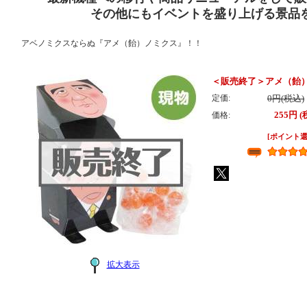
その他にもイベントを盛り上げる景品
アベノミクスならぬ『アメ（飴）ノミクス』！！
＜販売終了＞アメ（飴
定価:
0円(税込)
255円 
価格:
[ポイント還
拡大表示