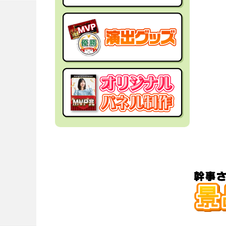
社内イベントの景品
面白・変わった景品
福利厚生・インセンティブ
金運アップ！？景品
結婚式の景品
男性向け景品
忘年会の景品
女性向け景品
新年会の景品
キッズ（子供）向け景品
歓送迎会・謝恩会の景品
爆買い向け景品
同窓会の景品
人気ランキング特集
夏向けの景品