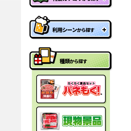
特盛り・大人買い景品
利用シーン
から探す
型抜きパネル景品
結婚式二次会の景品
一年分景品
種類
から探す
ゴルフコンペの景品
参加賞・残念賞
ビンゴ景品
スペシャルプライス
宴会の景品
迷った時にはコレ！
社内表彰の景品
盛り上げたい時はコレ！