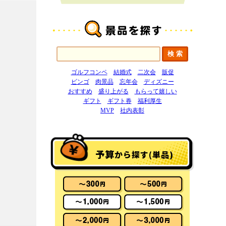
ゴルフコンペ
結婚式
二次会
販促
ビンゴ
肉景品
忘年会
ディズニー
おすすめ
盛り上がる
もらって嬉しい
ギフト
ギフト券
福利厚生
MVP
社内表彰
予算
から探す(単品)