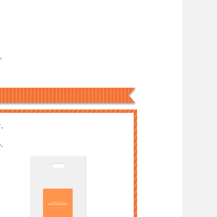
。
。
す。
い。