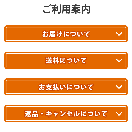
ご利用案内
平日13時まで
のご注文で
お届け!
最短翌日
あす着エリアが対象です。
合計10,000円以上
のご購入で
エリアやお届け日の確認は
こちら▶
送料無料!
※ 配送業者による配送遅延が生じる可能性がございます。
※ 沖縄・離島はお届けできません。
10,000円未満 全国一律1,100円(税込)
クレジットカード
配送業者
ヤマト運輸
ご注文のキャンセル、商品お受取り後の返品には