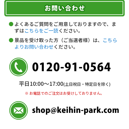
お届け可能時間帯
期限を含むルール（条件）や、お客様にご負担い
代金引換(現金のみ)
ただく費用がございます。
午前中
14～16時
16～18時
詳しくはこちら▶
5,000円以上…手数料無料
18～20時
19～21時
指定なし
よくあるご質問をご用意しておりますので、ま
5,000円未満…330円(税込)
ずは
こちらをご一読
ください。
※ お支払い金額30万円まで。
景品を受け取った方（ご当選者様）は、
こちら
よりお問い合わせ
ください。
銀行振込(前払い)
三井住友銀行 船橋支店
普通 7263489
＜口座名＞ カ）ディースタイル
※ 振込み手数料お客様ご負担。
平日10:00〜17:00
(土日祝日・特定日を除く)
※ お電話でのご注文はお受けしておりません。