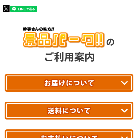
の
ご利用案内
平日13時まで
のご注文で
お届け!
最短翌日
あす着エリアが対象です。
合計10,000円以上
のご購入で
エリアやお届け日の確認は
こちら▶
送料無料!