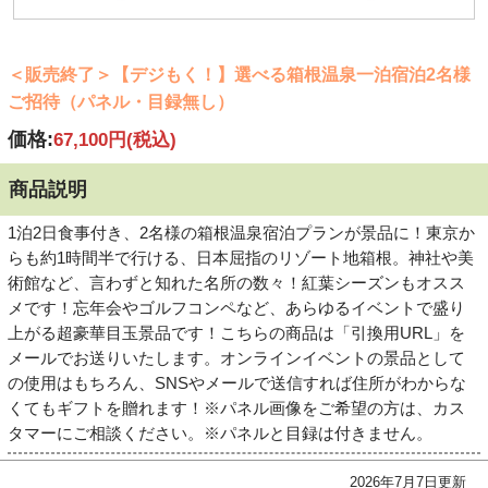
＜販売終了＞【デジもく！】選べる箱根温泉一泊宿泊2名様
ご招待（パネル・目録無し）
価格:
67,100円
(税込)
商品説明
1泊2日食事付き、2名様の箱根温泉宿泊プランが景品に！東京か
らも約1時間半で行ける、日本屈指のリゾート地箱根。神社や美
術館など、言わずと知れた名所の数々！紅葉シーズンもオスス
メです！忘年会やゴルフコンペなど、あらゆるイベントで盛り
上がる超豪華目玉景品です！こちらの商品は「引換用URL」を
メールでお送りいたします。オンラインイベントの景品として
の使用はもちろん、SNSやメールで送信すれば住所がわからな
くてもギフトを贈れます！※パネル画像をご希望の方は、カス
タマーにご相談ください。※パネルと目録は付きません。
2026年7月7日更新