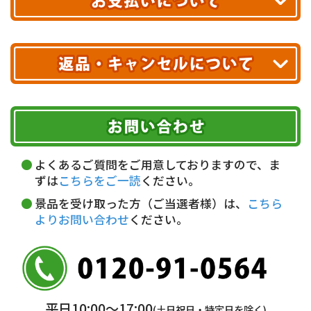
※ 配送業者による配送遅延が生じる可能性がございます。
※ 沖縄・離島はお届けできません。
10,000円未満 全国一律1,100円(税込)
クレジットカード
配送業者
ヤマト運輸
ご注文のキャンセル、商品お受取り後の返品には
お届け可能時間帯
期限を含むルール（条件）や、お客様にご負担い
代金引換(現金のみ)
ただく費用がございます。
午前中
14～16時
16～18時
詳しくはこちら▶
5,000円以上…手数料無料
18～20時
19～21時
指定なし
よくあるご質問をご用意しておりますので、ま
5,000円未満…330円(税込)
ずは
こちらをご一読
ください。
※ お支払い金額30万円まで。
景品を受け取った方（ご当選者様）は、
こちら
よりお問い合わせ
ください。
銀行振込(前払い)
三井住友銀行 船橋支店
普通 7263489
＜口座名＞ カ）ディースタイル
※ 振込み手数料お客様ご負担。
平日10:00〜17:00
(土日祝日・特定日を除く)