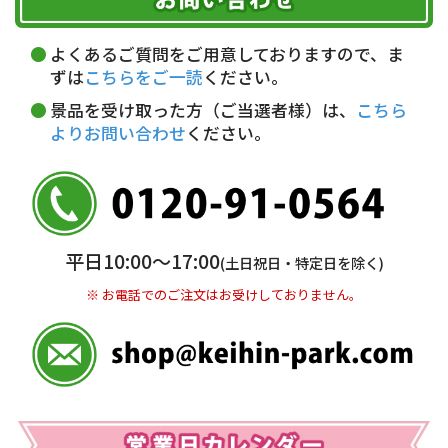
代金引換(現金のみ)
ただく費用がございます。
午前中
14～16時
16～18時
詳しくはこちら▶
5,000円以上…手数料無料
18～20時
19～21時
指定なし
よくあるご質問をご用意しておりますので、ま
5,000円未満…330円(税込)
ずは
こちらをご一読
ください。
※ お支払い金額30万円まで。
景品を受け取った方（ご当選者様）は、
こちら
よりお問い合わせ
ください。
銀行振込(前払い)
三井住友銀行 船橋支店
普通 7263489
＜口座名＞ カ）ディースタイル
※ 振込み手数料お客様ご負担。
平日10:00〜17:00
(土日祝日・特定日を除く)
※ お電話でのご注文はお受けしておりません。