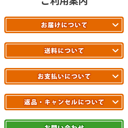
ご利用案内
平日13時まで
のご注文で
お届け!
最短翌日
あす着エリアが対象です。
合計10,000円以上
のご購入で
エリアやお届け日の確認は
こちら▶
送料無料!
※ 配送業者による配送遅延が生じる可能性がございます。
※ 沖縄・離島はお届けできません。
10,000円未満 全国一律1,100円(税込)
クレジットカード
配送業者
ヤマト運輸
ご注文のキャンセル、商品お受取り後の返品には
お届け可能時間帯
期限を含むルール（条件）や、お客様にご負担い