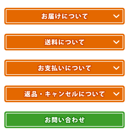
平日13時まで
のご注文で
お届け!
最短翌日
あす着エリアが対象です。
合計10,000円以上
のご購入で
エリアやお届け日の確認は
こちら▶
送料無料!
※ 配送業者による配送遅延が生じる可能性がございます。
※ 沖縄・離島はお届けできません。
10,000円未満 全国一律1,100円(税込)
クレジットカード
配送業者
ヤマト運輸
ご注文のキャンセル、商品お受取り後の返品には
お届け可能時間帯
期限を含むルール（条件）や、お客様にご負担い
代金引換(現金のみ)
ただく費用がございます。
午前中
14～16時
16～18時