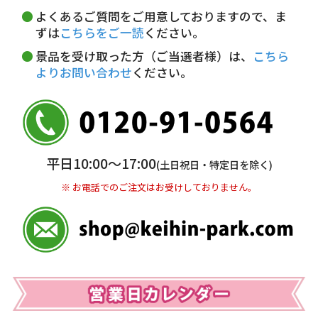
詳しくはこちら▶
5,000円以上…手数料無料
18～20時
19～21時
指定なし
よくあるご質問をご用意しておりますので、ま
5,000円未満…330円(税込)
ずは
こちらをご一読
ください。
※ お支払い金額30万円まで。
景品を受け取った方（ご当選者様）は、
こちら
よりお問い合わせ
ください。
銀行振込(前払い)
三井住友銀行 船橋支店
普通 7263489
＜口座名＞ カ）ディースタイル
※ 振込み手数料お客様ご負担。
平日10:00〜17:00
(土日祝日・特定日を除く)
※ お電話でのご注文はお受けしておりません。