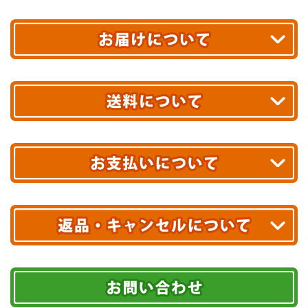
平日13時まで
のご注文で
お届け!
最短翌日
あす着エリアが対象です。
合計10,000円以上
のご購入で
エリアやお届け日の確認は
こちら▶
送料無料!
※ 配送業者による配送遅延が生じる可能性がございます。
※ 沖縄・離島はお届けできません。
10,000円未満 全国一律1,100円(税込)
クレジットカード
配送業者
ヤマト運輸
ご注文のキャンセル、商品お受取り後の返品には
お届け可能時間帯
期限を含むルール（条件）や、お客様にご負担い
代金引換(現金のみ)
ただく費用がございます。
午前中
14～16時
16～18時