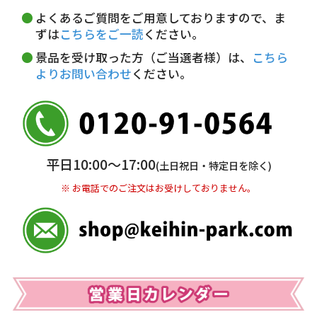
詳しくはこちら▶
5,000円以上…手数料無料
18～20時
19～21時
指定なし
よくあるご質問をご用意しておりますので、ま
5,000円未満…330円(税込)
ずは
こちらをご一読
ください。
※ お支払い金額30万円まで。
景品を受け取った方（ご当選者様）は、
こちら
よりお問い合わせ
ください。
銀行振込(前払い)
三井住友銀行 船橋支店
普通 7263489
＜口座名＞ カ）ディースタイル
※ 振込み手数料お客様ご負担。
平日10:00〜17:00
(土日祝日・特定日を除く)
※ お電話でのご注文はお受けしておりません。