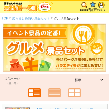
>
>
TOP
楽々まとめ買い景品セット
グルメ景品セット
1 / 1ページ
（全8件）