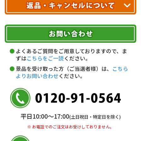
配送業者
ヤマト運輸
ご注文のキャンセル、商品お受取り後の返品には
お届け可能時間帯
期限を含むルール（条件）や、お客様にご負担い
代金引換(現金のみ)
ただく費用がございます。
午前中
14～16時
16～18時
詳しくはこちら▶
5,000円以上…手数料無料
18～20時
19～21時
指定なし
よくあるご質問をご用意しておりますので、ま
5,000円未満…330円(税込)
ずは
こちらをご一読
ください。
※ お支払い金額30万円まで。
景品を受け取った方（ご当選者様）は、
こちら
よりお問い合わせ
ください。
銀行振込(前払い)
三井住友銀行 船橋支店
普通 7263489
＜口座名＞ カ）ディースタイル
※ 振込み手数料お客様ご負担。
平日10:00〜17:00
(土日祝日・特定日を除く)
※ お電話でのご注文はお受けしておりません。