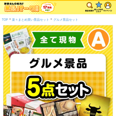
>
>
TOP
楽々まとめ買い景品セット
グルメ景品セット