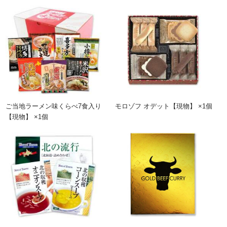
ご当地ラーメン味くらべ7食入り
モロゾフ オデット【現物】 ×1個
【現物】 ×1個