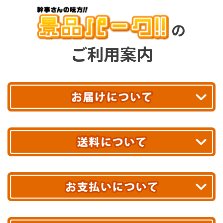
の
ご利用案内
平日13時まで
のご注文で
お届け!
最短翌日
あす着エリアが対象です。
合計10,000円以上
のご購入で
エリアやお届け日の確認は
こちら▶
送料無料!
※ 配送業者による配送遅延が生じる可能性がございます。
※ 沖縄・離島はお届けできません。
10,000円未満 全国一律1,100円(税込)
クレジットカード