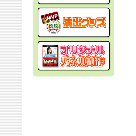
社内イベントの景品
面白・変わった景品
福利厚生・インセンティブ
金運アップ！？景品
結婚式の景品
男性向け景品
忘年会の景品
女性向け景品
新年会の景品
キッズ（子供）向け景品
歓送迎会・謝恩会の景品
爆買い向け景品
同窓会の景品
人気ランキング特集
夏向けの景品