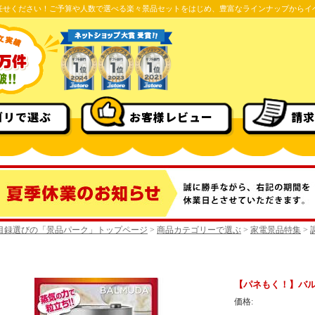
任せください！ご予算や人数で選べる楽々景品セットをはじめ、豊富なラインナップからイ
ゴリで選ぶ
お客様レビュー
請求
目録選びの「景品パーク」トップページ
>
商品カテゴリーで選ぶ
>
家電景品特集
>
【パネもく！】バ
価格: