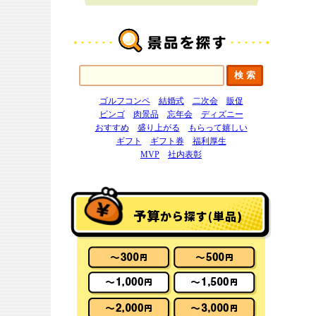
ゴルフコンペ
結婚式
二次会
販促
ビンゴ
肉景品
忘年会
ディズニー
おすすめ
盛り上がる
もらって嬉しい
ギフト
ギフト券
福利厚生
MVP
社内表彰
予算
から探す(単品)