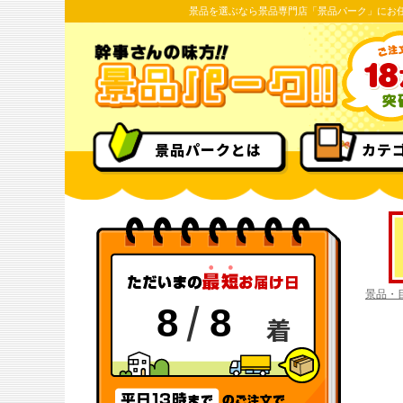
景品を選ぶなら景品専門店「景品パーク」にお
景品パークとは
カテ
景品・
/
8
8
着