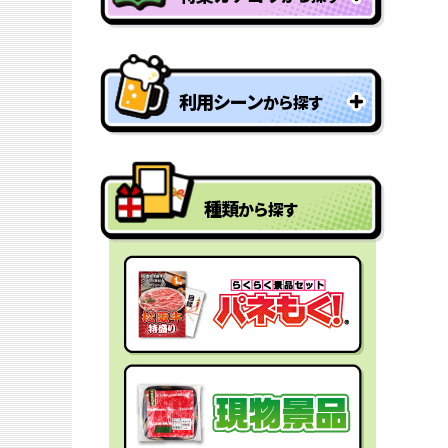
特盛り・大人買い景品
利用シーン
から探す
型抜きパネル景品
結婚式二次会の景品
一年分景品
種類
から探す
ゴルフコンペの景品
参加賞・残念賞
ビンゴ景品
スペシャルプライス
宴会の景品
迷った時にはコレ！
社内表彰の景品
盛り上げたい時はコレ！