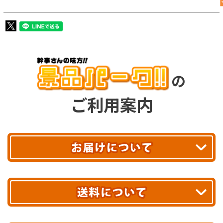
の
ご利用案内
平日13時まで
のご注文で
お届け!
最短翌日
あす着エリアが対象です。
合計10,000円以上
のご購入で
エリアやお届け日の確認は
こちら▶