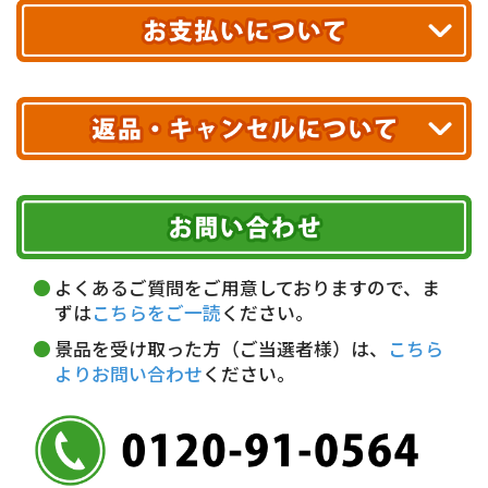
送料無料!
※ 配送業者による配送遅延が生じる可能性がございます。
※ 沖縄・離島はお届けできません。
10,000円未満 全国一律1,100円(税込)
クレジットカード
配送業者
ヤマト運輸
ご注文のキャンセル、商品お受取り後の返品には
お届け可能時間帯
期限を含むルール（条件）や、お客様にご負担い
代金引換(現金のみ)
ただく費用がございます。
午前中
14～16時
16～18時
詳しくはこちら▶
5,000円以上…手数料無料
18～20時
19～21時
指定なし
よくあるご質問をご用意しておりますので、ま
5,000円未満…330円(税込)
ずは
こちらをご一読
ください。
※ お支払い金額30万円まで。
景品を受け取った方（ご当選者様）は、
こちら
よりお問い合わせ
ください。
銀行振込(前払い)
三井住友銀行 船橋支店
普通 7263489
＜口座名＞ カ）ディースタイル