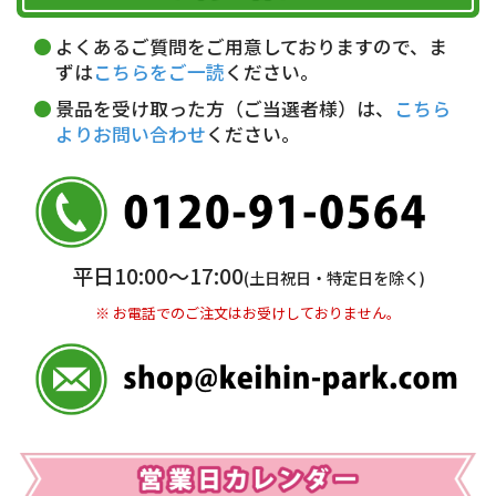
午前中
14～16時
16～18時
詳しくはこちら▶
5,000円以上…手数料無料
18～20時
19～21時
指定なし
よくあるご質問をご用意しておりますので、ま
5,000円未満…330円(税込)
ずは
こちらをご一読
ください。
※ お支払い金額30万円まで。
景品を受け取った方（ご当選者様）は、
こちら
よりお問い合わせ
ください。
銀行振込(前払い)
三井住友銀行 船橋支店
普通 7263489
＜口座名＞ カ）ディースタイル
※ 振込み手数料お客様ご負担。
平日10:00〜17:00
(土日祝日・特定日を除く)
※ お電話でのご注文はお受けしておりません。