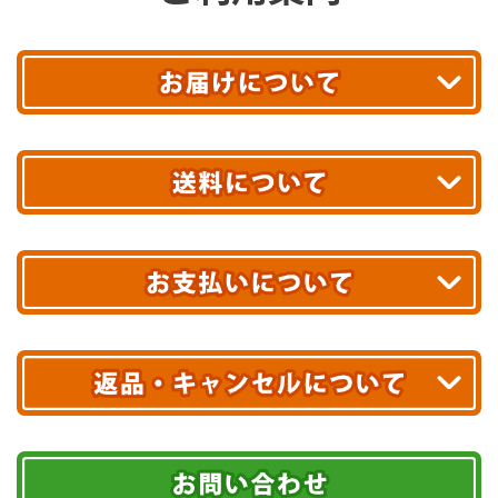
平日13時まで
のご注文で
お届け!
最短翌日
あす着エリアが対象です。
合計10,000円以上
のご購入で
エリアやお届け日の確認は
こちら▶
送料無料!
※ 配送業者による配送遅延が生じる可能性がございます。
※ 沖縄・離島はお届けできません。
10,000円未満 全国一律1,100円(税込)
クレジットカード
配送業者
ヤマト運輸
ご注文のキャンセル、商品お受取り後の返品には
お届け可能時間帯
期限を含むルール（条件）や、お客様にご負担い
代金引換(現金のみ)
ただく費用がございます。