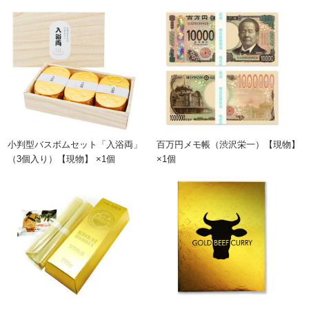
小判型バスボムセット「入浴両」
百万円メモ帳（渋沢栄一）【現物】
（3個入り）【現物】 ×1個
×1個