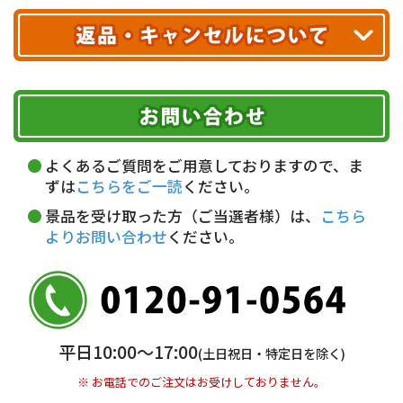
クレジットカード
配送業者
ヤマト運輸
ご注文のキャンセル、商品お受取り後の返品には
お届け可能時間帯
期限を含むルール（条件）や、お客様にご負担い
代金引換(現金のみ)
ただく費用がございます。
午前中
14～16時
16～18時
詳しくはこちら▶
5,000円以上…手数料無料
18～20時
19～21時
指定なし
よくあるご質問をご用意しておりますので、ま
5,000円未満…330円(税込)
ずは
こちらをご一読
ください。
※ お支払い金額30万円まで。
景品を受け取った方（ご当選者様）は、
こちら
よりお問い合わせ
ください。
銀行振込(前払い)
三井住友銀行 船橋支店
普通 7263489
＜口座名＞ カ）ディースタイル
※ 振込み手数料お客様ご負担。
平日10:00〜17:00
(土日祝日・特定日を除く)
※ お電話でのご注文はお受けしておりません。