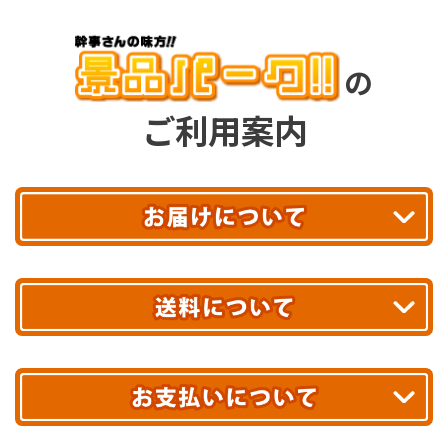
の
ご利用案内
平日13時まで
のご注文で
お届け!
最短翌日
あす着エリアが対象です。
合計10,000円以上
のご購入で
エリアやお届け日の確認は
こちら▶
送料無料!
※ 配送業者による配送遅延が生じる可能性がございます。
※ 沖縄・離島はお届けできません。
10,000円未満 全国一律1,100円(税込)