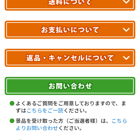
あす着エリアが対象です。
合計10,000円以上
のご購入で
エリアやお届け日の確認は
こちら▶
送料無料!
※ 配送業者による配送遅延が生じる可能性がございます。
※ 沖縄・離島はお届けできません。
10,000円未満 全国一律1,100円(税込)
クレジットカード
配送業者
ヤマト運輸
ご注文のキャンセル、商品お受取り後の返品には
お届け可能時間帯
期限を含むルール（条件）や、お客様にご負担い
代金引換(現金のみ)
ただく費用がございます。
午前中
14～16時
16～18時
詳しくはこちら▶
5,000円以上…手数料無料
18～20時
19～21時
指定なし
よくあるご質問をご用意しておりますので、ま
5,000円未満…330円(税込)
ずは
こちらをご一読
ください。
※ お支払い金額30万円まで。
景品を受け取った方（ご当選者様）は、
こちら
よりお問い合わせ
ください。
銀行振込(前払い)