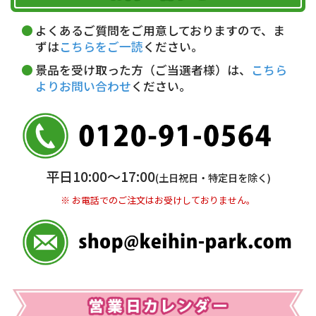
午前中
14～16時
16～18時
詳しくはこちら▶
5,000円以上…手数料無料
18～20時
19～21時
指定なし
よくあるご質問をご用意しておりますので、ま
5,000円未満…330円(税込)
ずは
こちらをご一読
ください。
※ お支払い金額30万円まで。
景品を受け取った方（ご当選者様）は、
こちら
よりお問い合わせ
ください。
銀行振込(前払い)
三井住友銀行 船橋支店
普通 7263489
＜口座名＞ カ）ディースタイル
※ 振込み手数料お客様ご負担。
平日10:00〜17:00
(土日祝日・特定日を除く)
※ お電話でのご注文はお受けしておりません。