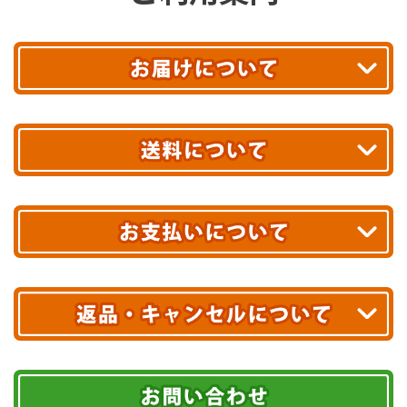
平日13時まで
のご注文で
お届け!
最短翌日
あす着エリアが対象です。
合計10,000円以上
のご購入で
エリアやお届け日の確認は
こちら▶
送料無料!
※ 配送業者による配送遅延が生じる可能性がございます。
※ 沖縄・離島はお届けできません。
10,000円未満 全国一律1,100円(税込)
クレジットカード
配送業者
ヤマト運輸
ご注文のキャンセル、商品お受取り後の返品には
お届け可能時間帯
期限を含むルール（条件）や、お客様にご負担い
代金引換(現金のみ)
ただく費用がございます。