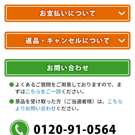
合計10,000円以上
のご購入で
エリアやお届け日の確認は
こちら▶
送料無料!
※ 配送業者による配送遅延が生じる可能性がございます。
※ 沖縄・離島はお届けできません。
10,000円未満 全国一律1,100円(税込)
クレジットカード
配送業者
ヤマト運輸
ご注文のキャンセル、商品お受取り後の返品には
お届け可能時間帯
期限を含むルール（条件）や、お客様にご負担い
代金引換(現金のみ)
ただく費用がございます。
午前中
14～16時
16～18時
詳しくはこちら▶
5,000円以上…手数料無料
18～20時
19～21時
指定なし
よくあるご質問をご用意しておりますので、ま
5,000円未満…330円(税込)
ずは
こちらをご一読
ください。
※ お支払い金額30万円まで。
景品を受け取った方（ご当選者様）は、
こちら
よりお問い合わせ
ください。
銀行振込(前払い)
三井住友銀行 船橋支店
普通 7263489
＜口座名＞ カ）ディースタイル