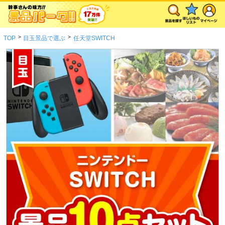
>
>
TOP
目玉景品で選ぶ
任天堂SWITCH