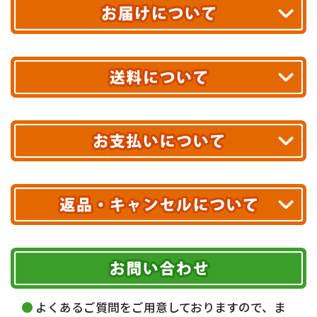
平日13時まで
のご注文で
お届け!
最短翌日
あす着エリアが対象です。
合計10,000円以上
のご購入で
エリアやお届け日の確認は
こちら▶
送料無料!
※ 配送業者による配送遅延が生じる可能性がございます。
※ 沖縄・離島はお届けできません。
10,000円未満 全国一律1,100円(税込)
クレジットカード
配送業者
ヤマト運輸
ご注文のキャンセル、商品お受取り後の返品には
お届け可能時間帯
期限を含むルール（条件）や、お客様にご負担い
代金引換(現金のみ)
ただく費用がございます。
午前中
14～16時
16～18時
詳しくはこちら▶
5,000円以上…手数料無料
18～20時
19～21時
指定なし
よくあるご質問をご用意しておりますので、ま
5,000円未満…330円(税込)