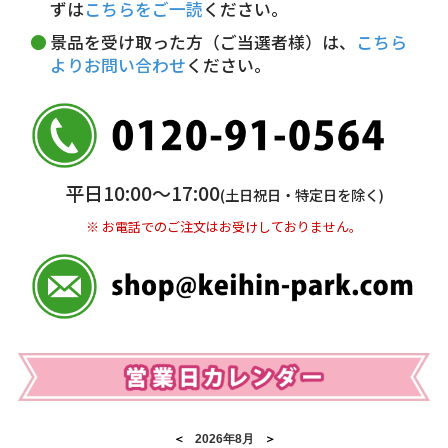
ずは
こちらをご一読
ください。
※ お支払い金額30万円まで。
景品を受け取った方（ご当選者様）は、
こちら
よりお問い合わせ
ください。
銀行振込(前払い)
三井住友銀行 船橋支店
普通 7263489
＜口座名＞ カ）ディースタイル
※ 振込み手数料お客様ご負担。
平日10:00〜17:00
(土日祝日・特定日を除く)
※ お電話でのご注文はお受けしておりません。