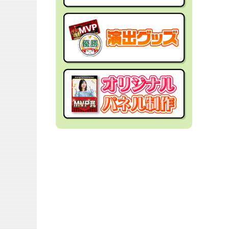
社内イベントの景品
面白・変わった景品
福利厚生・インセンティブ
金運アップ！？景品
結婚式の景品
男性向け景品
忘年会の景品
女性向け景品
新年会の景品
キッズ（子供）向け景品
歓送迎会・謝恩会の景品
爆買い向け景品
同窓会の景品
人気ランキング特集
夏向けの景品