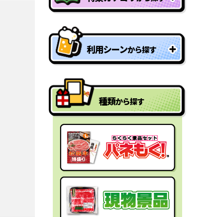
特盛り・大人買い景品
利用シーン
から探す
型抜きパネル景品
結婚式二次会の景品
一年分景品
種類
から探す
ゴルフコンペの景品
参加賞・残念賞
ビンゴ景品
スペシャルプライス
宴会の景品
迷った時にはコレ！
社内表彰の景品
盛り上げたい時はコレ！