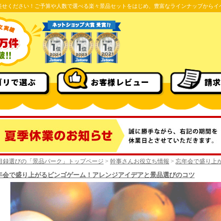
任せください！ご予算や人数で選べる楽々景品セットをはじめ、豊富なラインナップからイ
ゴリで選ぶ
お客様レビュー
請求
目録選びの「景品パーク」トップページ
>
幹事さんお役立ち情報
>
忘年会で盛り上
年会で盛り上がるビンゴゲーム！アレンジアイデアと景品選びのコツ