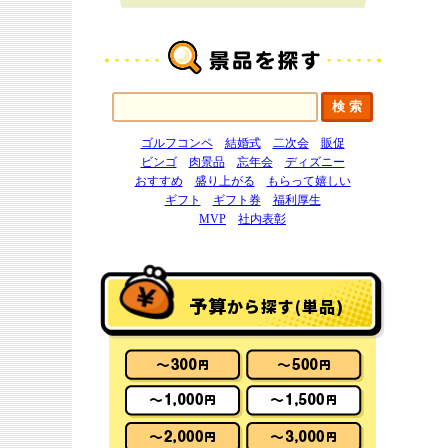
ゴルフコンペ
結婚式
二次会
販促
ビンゴ
肉景品
忘年会
ディズニー
おすすめ
盛り上がる
もらって嬉しい
ギフト
ギフト券
福利厚生
MVP
社内表彰
予算
から探す(単品)