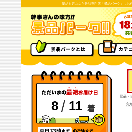
景品を選ぶなら景品専門店「景品パーク」にお
景品パークとは
カテ
景品・
/
8
11
着
忘