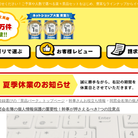
任せください！ご予算や人数で選べる楽々景品セットをはじめ、豊富なラインナップからイ
ゴリで選ぶ
お客様レビュー
請求
目録選びの「景品パーク」トップページ
>
幹事さんお役立ち情報
>
同窓会名簿の個
窓会名簿の個人情報保護の重要性！幹事が押さえるべき7つの注意点