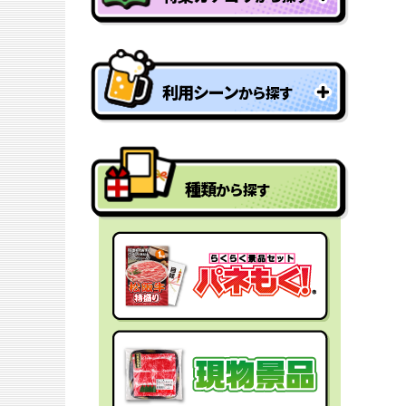
特盛り・大人買い景品
利用シーン
から探す
型抜きパネル景品
結婚式二次会の景品
一年分景品
種類
から探す
ゴルフコンペの景品
参加賞・残念賞
ビンゴ景品
スペシャルプライス
宴会の景品
迷った時にはコレ！
社内表彰の景品
盛り上げたい時はコレ！