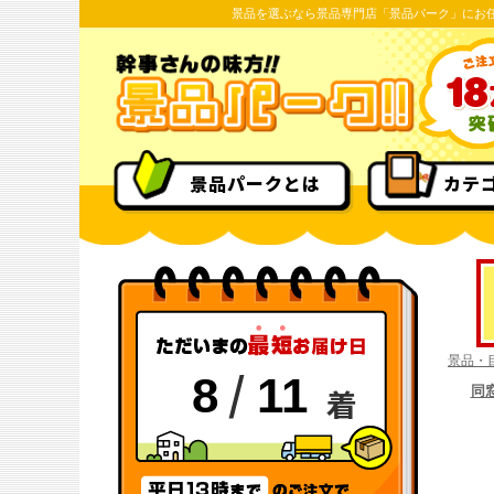
景品を選ぶなら景品専門店「景品パーク」にお
景品パークとは
カテ
景品・
/
8
11
着
同