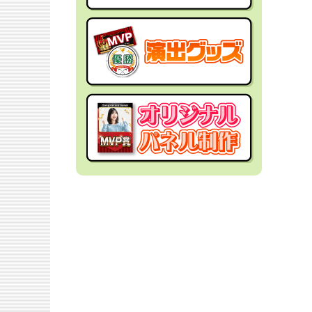
社内イベントの景品
面白・変わった景品
福利厚生・インセンティブ
金運アップ！？景品
結婚式の景品
男性向け景品
忘年会の景品
女性向け景品
新年会の景品
キッズ（子供）向け景品
歓送迎会・謝恩会の景品
爆買い向け景品
同窓会の景品
人気ランキング特集
夏向けの景品