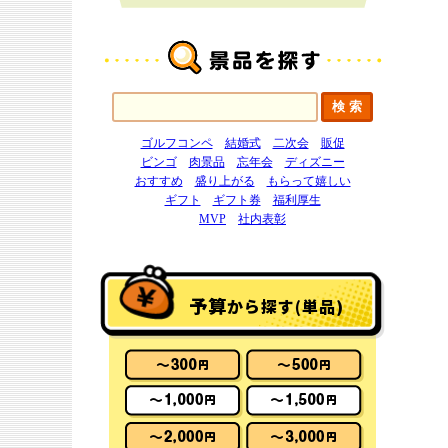
ゴルフコンペ
結婚式
二次会
販促
ビンゴ
肉景品
忘年会
ディズニー
おすすめ
盛り上がる
もらって嬉しい
ギフト
ギフト券
福利厚生
MVP
社内表彰
予算
から探す(単品)