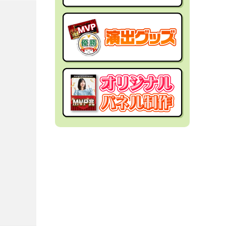
社内イベントの景品
面白・変わった景品
福利厚生・インセンティブ
金運アップ！？景品
結婚式の景品
男性向け景品
忘年会の景品
女性向け景品
新年会の景品
キッズ（子供）向け景品
歓送迎会・謝恩会の景品
爆買い向け景品
同窓会の景品
人気ランキング特集
夏向けの景品