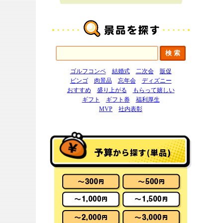
ゴルフコンペ
結婚式
二次会
販促
ビンゴ
肉景品
忘年会
ディズニー
おすすめ
盛り上がる
もらって嬉しい
ギフト
ギフト券
福利厚生
MVP
社内表彰
予算
から探す(単品)