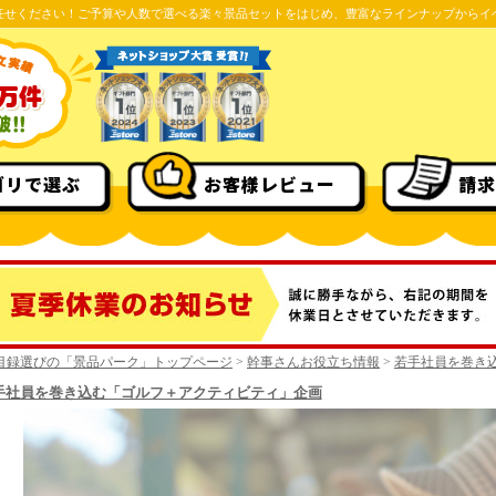
任せください！ご予算や人数で選べる楽々景品セットをはじめ、豊富なラインナップからイ
ゴリで選ぶ
お客様レビュー
請求
目録選びの「景品パーク」トップページ
>
幹事さんお役立ち情報
>
若手社員を巻き
手社員を巻き込む「ゴルフ＋アクティビティ」企画