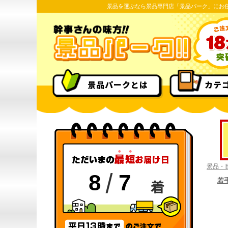
景品を選ぶなら景品専門店「景品パーク」にお
景品パークとは
カテ
景品・
/
8
7
着
若