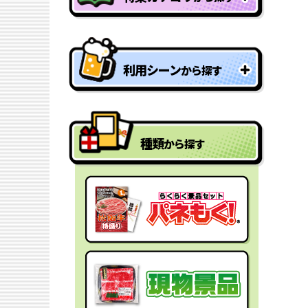
特盛り・大人買い景品
利用シーン
から探す
型抜きパネル景品
結婚式二次会の景品
一年分景品
種類
から探す
ゴルフコンペの景品
参加賞・残念賞
ビンゴ景品
スペシャルプライス
宴会の景品
迷った時にはコレ！
社内表彰の景品
盛り上げたい時はコレ！