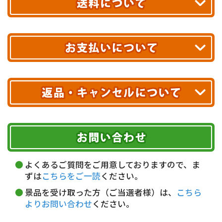
あす着エリアが対象です。
合計10,000円以上
のご購入で
エリアやお届け日の確認は
こちら▶
送料無料!
※ 配送業者による配送遅延が生じる可能性がございます。
※ 沖縄・離島はお届けできません。
10,000円未満 全国一律1,100円(税込)
クレジットカード
配送業者
ヤマト運輸
ご注文のキャンセル、商品お受取り後の返品には
お届け可能時間帯
期限を含むルール（条件）や、お客様にご負担い
代金引換(現金のみ)
ただく費用がございます。
午前中
14～16時
16～18時
詳しくはこちら▶
5,000円以上…手数料無料
18～20時
19～21時
指定なし
よくあるご質問をご用意しておりますので、ま
5,000円未満…330円(税込)
ずは
こちらをご一読
ください。
※ お支払い金額30万円まで。
景品を受け取った方（ご当選者様）は、
こちら
よりお問い合わせ
ください。
銀行振込(前払い)