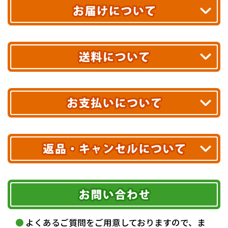
平日13時まで
のご注文で
お届け!
最短翌日
あす着エリアが対象です。
合計10,000円以上
のご購入で
エリアやお届け日の確認は
こちら▶
送料無料!
※ 配送業者による配送遅延が生じる可能性がございます。
※ 沖縄・離島はお届けできません。
10,000円未満 全国一律1,100円(税込)
クレジットカード
配送業者
ヤマト運輸
ご注文のキャンセル、商品お受取り後の返品には
お届け可能時間帯
期限を含むルール（条件）や、お客様にご負担い
代金引換(現金のみ)
ただく費用がございます。
午前中
14～16時
16～18時
詳しくはこちら▶
5,000円以上…手数料無料
18～20時
19～21時
指定なし
よくあるご質問をご用意しておりますので、ま
5,000円未満…330円(税込)