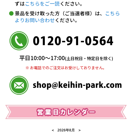
ずは
こちらをご一読
ください。
※ お支払い金額30万円まで。
景品を受け取った方（ご当選者様）は、
こちら
よりお問い合わせ
ください。
銀行振込(前払い)
三井住友銀行 船橋支店
普通 7263489
＜口座名＞ カ）ディースタイル
※ 振込み手数料お客様ご負担。
平日10:00〜17:00
(土日祝日・特定日を除く)
※ お電話でのご注文はお受けしておりません。