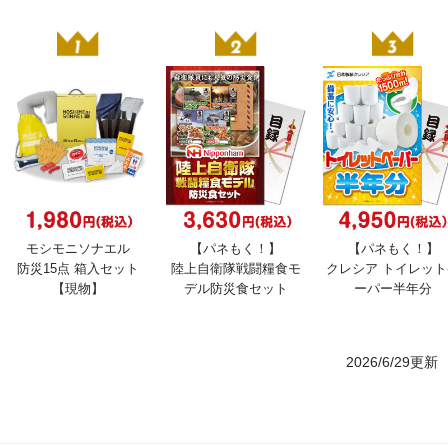
モシモニソナエル
【パネもく！】
【パネもく！】
防災15点 箱入セット
陸上自衛隊戦闘糧食モ
クレシア トイレッ
【現物】
デル防災食セット
ーパー半年分
2026/6/29更新