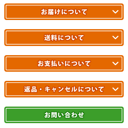
平日13時まで
のご注文で
お届け!
最短翌日
あす着エリアが対象です。
合計10,000円以上
のご購入で
エリアやお届け日の確認は
こちら▶
送料無料!
※ 配送業者による配送遅延が生じる可能性がございます。
※ 沖縄・離島はお届けできません。
10,000円未満 全国一律1,100円(税込)
クレジットカード
配送業者
ヤマト運輸
ご注文のキャンセル、商品お受取り後の返品には
お届け可能時間帯
期限を含むルール（条件）や、お客様にご負担い
代金引換(現金のみ)
ただく費用がございます。
午前中
14～16時
16～18時
詳しくはこちら▶
5,000円以上…手数料無料
18～20時
19～21時
指定なし