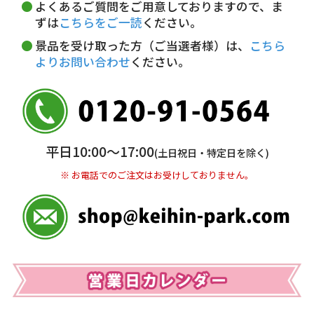
よくあるご質問をご用意しておりますので、ま
5,000円未満…330円(税込)
ずは
こちらをご一読
ください。
※ お支払い金額30万円まで。
景品を受け取った方（ご当選者様）は、
こちら
よりお問い合わせ
ください。
銀行振込(前払い)
三井住友銀行 船橋支店
普通 7263489
＜口座名＞ カ）ディースタイル
※ 振込み手数料お客様ご負担。
平日10:00〜17:00
(土日祝日・特定日を除く)
※ お電話でのご注文はお受けしておりません。