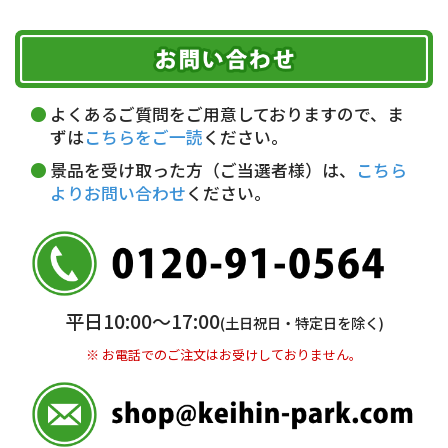
ご注文のキャンセル、商品お受取り後の返品には
お届け可能時間帯
期限を含むルール（条件）や、お客様にご負担い
代金引換(現金のみ)
ただく費用がございます。
午前中
14～16時
16～18時
詳しくはこちら▶
5,000円以上…手数料無料
18～20時
19～21時
指定なし
よくあるご質問をご用意しておりますので、ま
5,000円未満…330円(税込)
ずは
こちらをご一読
ください。
※ お支払い金額30万円まで。
景品を受け取った方（ご当選者様）は、
こちら
よりお問い合わせ
ください。
銀行振込(前払い)
三井住友銀行 船橋支店
普通 7263489
＜口座名＞ カ）ディースタイル
※ 振込み手数料お客様ご負担。
平日10:00〜17:00
(土日祝日・特定日を除く)
※ お電話でのご注文はお受けしておりません。