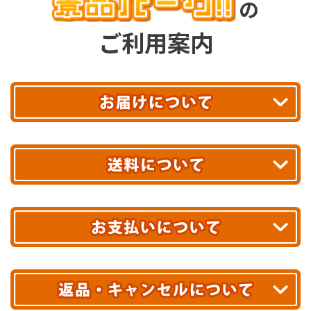
の
ご利用案内
平日13時まで
のご注文で
お届け!
最短翌日
あす着エリアが対象です。
合計10,000円以上
のご購入で
エリアやお届け日の確認は
こちら▶
送料無料!
※ 配送業者による配送遅延が生じる可能性がございます。
※ 沖縄・離島はお届けできません。
10,000円未満 全国一律1,100円(税込)
クレジットカード
配送業者
ヤマト運輸