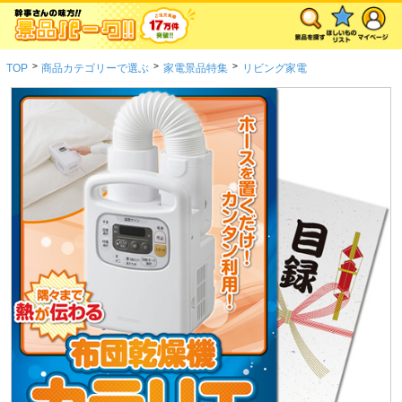
>
>
>
TOP
商品カテゴリーで選ぶ
家電景品特集
リビング家電