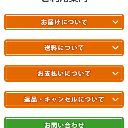
平日13時まで
のご注文で
お届け!
最短翌日
あす着エリアが対象です。
合計10,000円以上
のご購入で
エリアやお届け日の確認は
こちら▶
送料無料!
※ 配送業者による配送遅延が生じる可能性がございます。
※ 沖縄・離島はお届けできません。
10,000円未満 全国一律1,100円(税込)
クレジットカード
配送業者
ヤマト運輸
ご注文のキャンセル、商品お受取り後の返品には
お届け可能時間帯
期限を含むルール（条件）や、お客様にご負担い
代金引換(現金のみ)
ただく費用がございます。