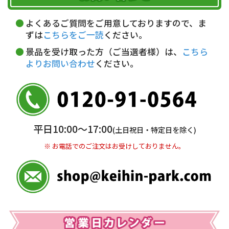
午前中
14～16時
16～18時
詳しくはこちら▶
5,000円以上…手数料無料
18～20時
19～21時
指定なし
よくあるご質問をご用意しておりますので、ま
5,000円未満…330円(税込)
ずは
こちらをご一読
ください。
※ お支払い金額30万円まで。
景品を受け取った方（ご当選者様）は、
こちら
よりお問い合わせ
ください。
銀行振込(前払い)
三井住友銀行 船橋支店
普通 7263489
＜口座名＞ カ）ディースタイル
※ 振込み手数料お客様ご負担。
平日10:00〜17:00
(土日祝日・特定日を除く)
※ お電話でのご注文はお受けしておりません。