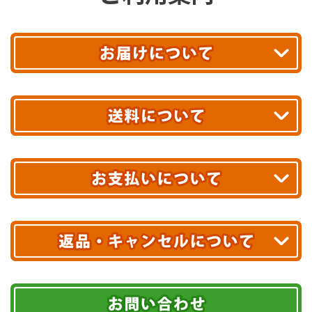
平日13時まで
のご注文で
お届け!
最短翌日
あす着エリアが対象です。
合計10,000円以上
のご購入で
エリアやお届け日の確認は
こちら▶
送料無料!
※ 配送業者による配送遅延が生じる可能性がございます。
※ 沖縄・離島はお届けできません。
10,000円未満 全国一律1,100円(税込)
クレジットカード
配送業者
ヤマト運輸
ご注文のキャンセル、商品お受取り後の返品には
お届け可能時間帯
期限を含むルール（条件）や、お客様にご負担い
代金引換(現金のみ)
ただく費用がございます。