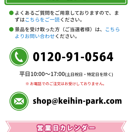
午前中
14～16時
16～18時
詳しくはこちら▶
5,000円以上…手数料無料
18～20時
19～21時
指定なし
よくあるご質問をご用意しておりますので、ま
5,000円未満…330円(税込)
ずは
こちらをご一読
ください。
※ お支払い金額30万円まで。
景品を受け取った方（ご当選者様）は、
こちら
よりお問い合わせ
ください。
銀行振込(前払い)
三井住友銀行 船橋支店
普通 7263489
＜口座名＞ カ）ディースタイル
※ 振込み手数料お客様ご負担。
平日10:00〜17:00
(土日祝日・特定日を除く)
※ お電話でのご注文はお受けしておりません。