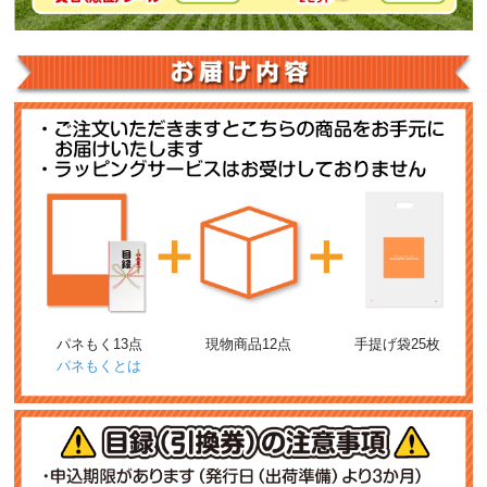
パネもく13点
現物商品12点
手提げ袋25枚
パネもくとは