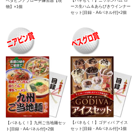
【パネもく！】ニッポンハム ロ
ベタピンアプローチ練習器【現
ース生ハム＆あらびきウインナー
物】×1個
セット[目録・A4パネル付]×2個
【パネもく！】ゴディバ アイス
【パネもく！】九州ご当地麺セッ
セット[目録・A4パネル付]×1個
ト[目録・A4パネル付]×2個