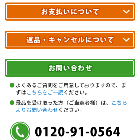
エリアやお届け日の確認は
こちら▶
送料無料!
※ 配送業者による配送遅延が生じる可能性がございます。
※ 沖縄・離島はお届けできません。
10,000円未満 全国一律1,100円(税込)
クレジットカード
配送業者
ヤマト運輸
ご注文のキャンセル、商品お受取り後の返品には
お届け可能時間帯
期限を含むルール（条件）や、お客様にご負担い
代金引換(現金のみ)
ただく費用がございます。
午前中
14～16時
16～18時
詳しくはこちら▶
5,000円以上…手数料無料
18～20時
19～21時
指定なし
よくあるご質問をご用意しておりますので、ま
5,000円未満…330円(税込)
ずは
こちらをご一読
ください。
※ お支払い金額30万円まで。
景品を受け取った方（ご当選者様）は、
こちら
よりお問い合わせ
ください。
銀行振込(前払い)
三井住友銀行 船橋支店
普通 7263489
＜口座名＞ カ）ディースタイル