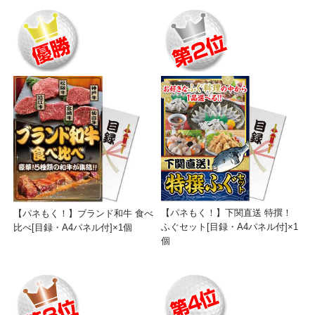
【パネもく！】下関直送 特撰！
【パネもく！】ブランド和牛 食べ
ふぐセット[目録・A4パネル付]×1
比べ[目録・A4パネル付]×1個
個