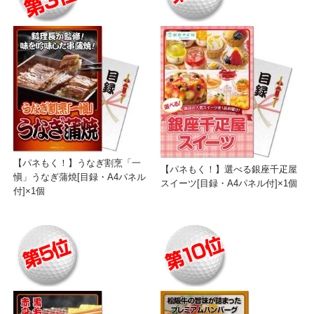
【パネもく！】うなぎ割烹「一
【パネもく！】選べる銀座千疋屋
愼」うなぎ蒲焼[目録・A4パネル
スイーツ[目録・A4パネル付]×1個
付]×1個