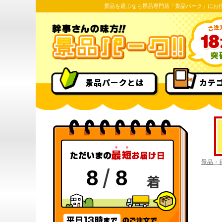
景品を選ぶなら景品専門店「景品パーク」にお
景品パークとは
カテ
景品・
/
8
8
着