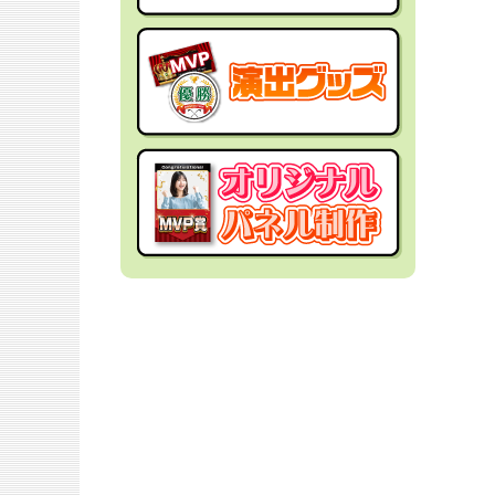
社内イベントの景品
面白・変わった景品
福利厚生・インセンティブ
金運アップ！？景品
結婚式の景品
男性向け景品
忘年会の景品
女性向け景品
新年会の景品
キッズ（子供）向け景品
歓送迎会・謝恩会の景品
爆買い向け景品
同窓会の景品
人気ランキング特集
夏向けの景品