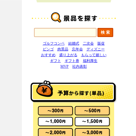
ゴルフコンペ
結婚式
二次会
販促
ビンゴ
肉景品
忘年会
ディズニー
おすすめ
盛り上がる
もらって嬉しい
ギフト
ギフト券
福利厚生
MVP
社内表彰
予算
から探す(単品)