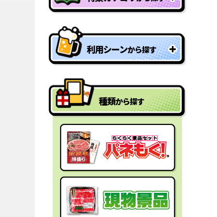
特盛り・大人買い景品
利用シーン
から探す
型抜きパネル景品
結婚式二次会の景品
一年分景品
種類
から探す
ゴルフコンペの景品
参加賞・残念賞
ビンゴ景品
スペシャルプライス
宴会の景品
迷った時にはコレ！
社内表彰の景品
盛り上げたい時はコレ！