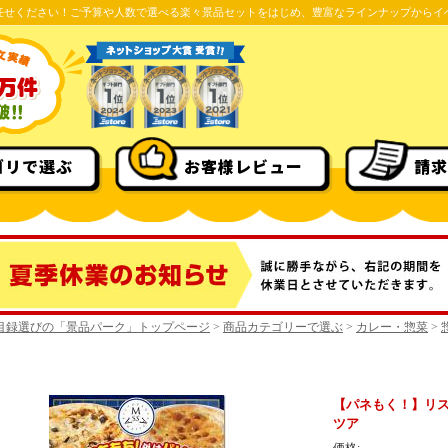
任せください！ご予算や人数で選べる楽々景品セットをはじめ、豊富なラインナップからイ
ゴリで選ぶ
お客様レビュー
請求
目録選びの「景品パーク」トップページ
>
商品カテゴリーで選ぶ
>
カレー・惣菜
>
【パネもく！】リス
ツア