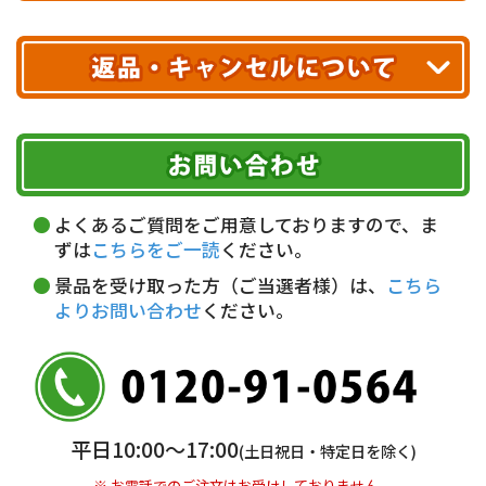
10,000円未満 全国一律1,100円(税込)
クレジットカード
配送業者
ヤマト運輸
ご注文のキャンセル、商品お受取り後の返品には
お届け可能時間帯
期限を含むルール（条件）や、お客様にご負担い
代金引換(現金のみ)
ただく費用がございます。
午前中
14～16時
16～18時
詳しくはこちら▶
5,000円以上…手数料無料
18～20時
19～21時
指定なし
よくあるご質問をご用意しておりますので、ま
5,000円未満…330円(税込)
ずは
こちらをご一読
ください。
※ お支払い金額30万円まで。
景品を受け取った方（ご当選者様）は、
こちら
よりお問い合わせ
ください。
銀行振込(前払い)
三井住友銀行 船橋支店
普通 7263489
＜口座名＞ カ）ディースタイル
※ 振込み手数料お客様ご負担。
平日10:00〜17:00
(土日祝日・特定日を除く)
※ お電話でのご注文はお受けしておりません。