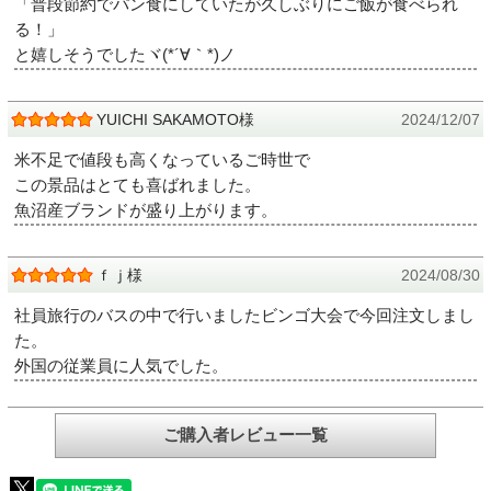
「普段節約でパン食にしていたが久しぶりにご飯が食べられ
る！」
と嬉しそうでしたヾ(*´∀｀*)ノ
YUICHI SAKAMOTO様
2024/12/07
米不足で値段も高くなっているご時世で
この景品はとても喜ばれました。
魚沼産ブランドが盛り上がります。
ｆｊ様
2024/08/30
社員旅行のバスの中で行いましたビンゴ大会で今回注文しまし
た。
外国の従業員に人気でした。
ご購入者レビュー一覧