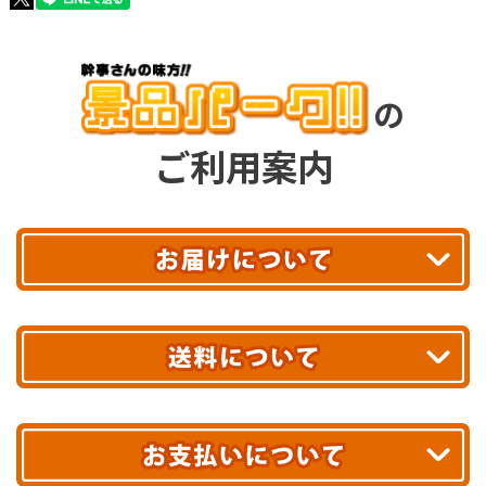
の
ご利用案内
平日13時まで
のご注文で
お届け!
最短翌日
あす着エリアが対象です。
合計10,000円以上
のご購入で
エリアやお届け日の確認は
こちら▶
送料無料!
※ 配送業者による配送遅延が生じる可能性がございます。
※ 沖縄・離島はお届けできません。