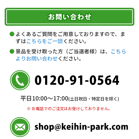
ご注文のキャンセル、商品お受取り後の返品には
お届け可能時間帯
期限を含むルール（条件）や、お客様にご負担い
代金引換(現金のみ)
ただく費用がございます。
午前中
14～16時
16～18時
詳しくはこちら▶
5,000円以上…手数料無料
18～20時
19～21時
指定なし
よくあるご質問をご用意しておりますので、ま
5,000円未満…330円(税込)
ずは
こちらをご一読
ください。
※ お支払い金額30万円まで。
景品を受け取った方（ご当選者様）は、
こちら
よりお問い合わせ
ください。
銀行振込(前払い)
三井住友銀行 船橋支店
普通 7263489
＜口座名＞ カ）ディースタイル
※ 振込み手数料お客様ご負担。
平日10:00〜17:00
(土日祝日・特定日を除く)
※ お電話でのご注文はお受けしておりません。