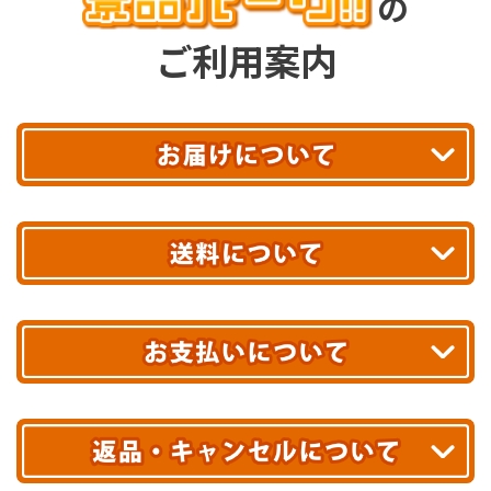
の
ご利用案内
平日13時まで
のご注文で
お届け!
最短翌日
あす着エリアが対象です。
合計10,000円以上
のご購入で
エリアやお届け日の確認は
こちら▶
送料無料!
※ 配送業者による配送遅延が生じる可能性がございます。
※ 沖縄・離島はお届けできません。
10,000円未満 全国一律1,100円(税込)
クレジットカード
配送業者
ヤマト運輸