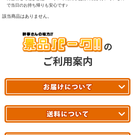
で当日のお持ち帰りも安心です♪
該当商品はありません。
の
ご利用案内
平日13時まで
のご注文で
お届け!
最短翌日
あす着エリアが対象です。
合計10,000円以上
のご購入で
エリアやお届け日の確認は
こちら▶