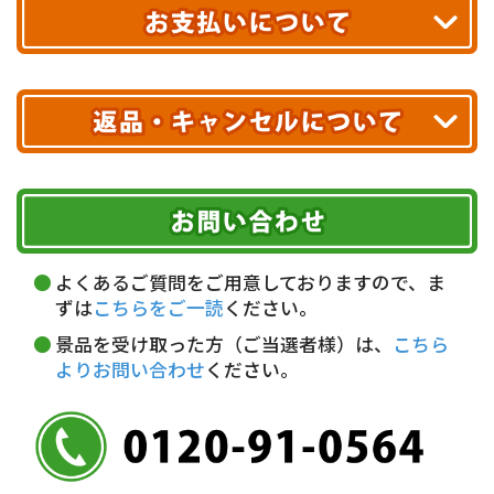
送料無料!
※ 配送業者による配送遅延が生じる可能性がございます。
※ 沖縄・離島はお届けできません。
10,000円未満 全国一律1,100円(税込)
クレジットカード
配送業者
ヤマト運輸
ご注文のキャンセル、商品お受取り後の返品には
お届け可能時間帯
期限を含むルール（条件）や、お客様にご負担い
代金引換(現金のみ)
ただく費用がございます。
午前中
14～16時
16～18時
詳しくはこちら▶
5,000円以上…手数料無料
18～20時
19～21時
指定なし
よくあるご質問をご用意しておりますので、ま
5,000円未満…330円(税込)
ずは
こちらをご一読
ください。
※ お支払い金額30万円まで。
景品を受け取った方（ご当選者様）は、
こちら
よりお問い合わせ
ください。
銀行振込(前払い)
三井住友銀行 船橋支店
普通 7263489
＜口座名＞ カ）ディースタイル