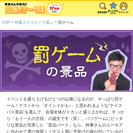
>
>
TOP
特集カテゴリーで選ぶ
罰ゲーム
イベントを盛り上げるひとつの山場になるのが、やっぱり罰ゲ
ーム！ゲストから「オイシイかも♪」と思われるような“ナイス
パス景品”を選んで、会場全体がドカンと盛り上がれば、すっか
り「もう一人の主役」の誕生です（笑）。バツゲームにピッタ
リな景品が充実した「景品パーク」なら、幹事さんのユーモア
に合わせて選び放題！！ゲスト用に手提げの袋が付いているの