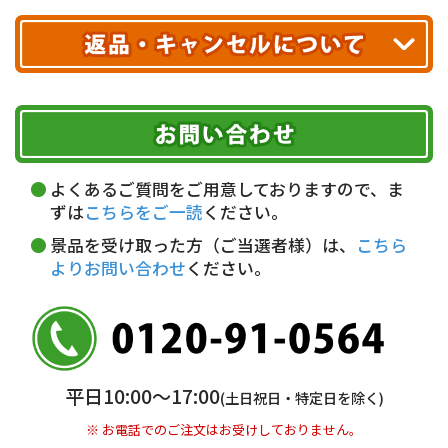
クレジットカード
配送業者
ヤマト運輸
ご注文のキャンセル、商品お受取り後の返品には
お届け可能時間帯
期限を含むルール（条件）や、お客様にご負担い
代金引換(現金のみ)
ただく費用がございます。
午前中
14～16時
16～18時
詳しくはこちら▶
5,000円以上…手数料無料
18～20時
19～21時
指定なし
よくあるご質問をご用意しておりますので、ま
5,000円未満…330円(税込)
ずは
こちらをご一読
ください。
※ お支払い金額30万円まで。
景品を受け取った方（ご当選者様）は、
こちら
よりお問い合わせ
ください。
銀行振込(前払い)
三井住友銀行 船橋支店
普通 7263489
＜口座名＞ カ）ディースタイル
※ 振込み手数料お客様ご負担。
平日10:00〜17:00
(土日祝日・特定日を除く)
※ お電話でのご注文はお受けしておりません。