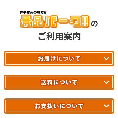
の
ご利用案内
平日13時まで
のご注文で
お届け!
最短翌日
あす着エリアが対象です。
合計10,000円以上
のご購入で
エリアやお届け日の確認は
こちら▶
送料無料!
※ 配送業者による配送遅延が生じる可能性がございます。
※ 沖縄・離島はお届けできません。
10,000円未満 全国一律1,100円(税込)